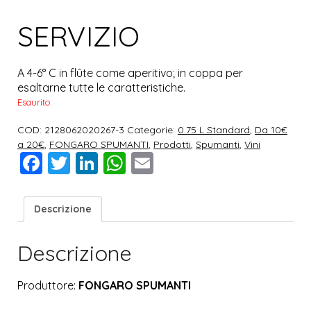
SERVIZIO
A 4-6° C in flûte come aperitivo; in coppa per
esaltarne tutte le caratteristiche.
Esaurito
COD:
2128062020267-3
Categorie:
0.75 L Standard
,
Da 10€
a 20€
,
FONGARO SPUMANTI
,
Prodotti
,
Spumanti
,
Vini
Facebook
Twitter
LinkedIn
WhatsApp
Email
Descrizione
Descrizione
Produttore:
FONGARO SPUMANTI