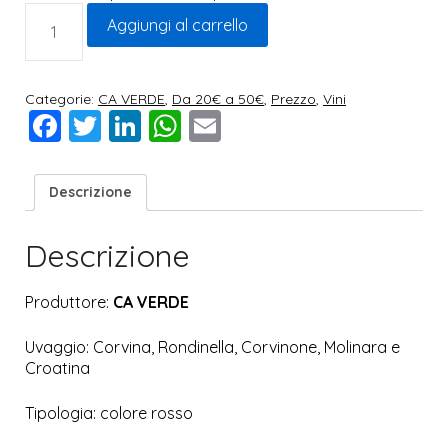
Aggiungi al carrello
Categorie:
CA VERDE
,
Da 20€ a 50€
,
Prezzo
,
Vini
Facebook
Twitter
LinkedIn
WhatsApp
Email
Descrizione
Descrizione
Produttore:
CA VERDE
Uvaggio: Corvina, Rondinella, Corvinone, Molinara e
Croatina
Tipologia: colore rosso